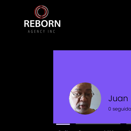
Juan 
0
seguido