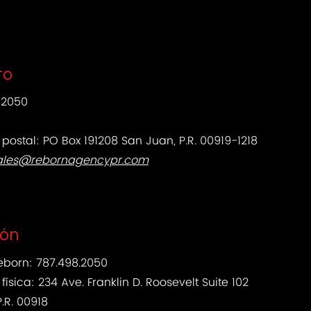
to
-2050
 postal: PO Box 191208 San Juan, P.R. 00919-1218
ales@rebornagencypr.com
ión
Reborn: 787.498.2050
 física: 234 Ave. Franklin D. Roosevelt Suite 102
.R. 00918